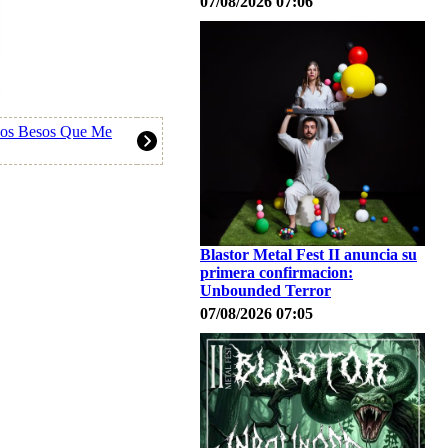
07/08/2026 07:06
"Los Besos Que Me
Blastor Metal Fest II anuncia su
primera confirmacion:
Unbounded Terror
07/08/2026 07:05