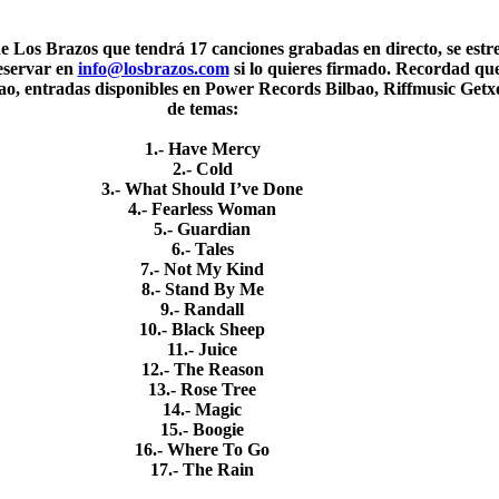
de Los Brazos que tendrá 17 canciones grabadas en directo, se estr
reservar en
info@losbrazos.com
si lo quieres firmado. Recordad qu
ao, entradas disponibles en Power Records Bilbao, Riffmusic Getx
de temas:
1.- Have Mercy
2.- Cold
3.- What Should I’ve Done
4.- Fearless Woman
5.- Guardian
6.- Tales
7.- Not My Kind
8.- Stand By Me
9.- Randall
10.- Black Sheep
11.- Juice
12.- The Reason
13.- Rose Tree
14.- Magic
15.- Boogie
16.- Where To Go
17.- The Rain