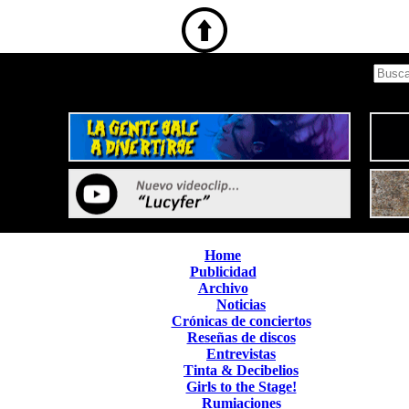
Home
Publicidad
Archivo
Noticias
Crónicas de conciertos
Reseñas de discos
Entrevistas
Tinta & Decibelios
Girls to the Stage!
Rumiaciones