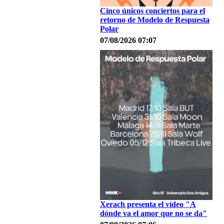
Cinco únicos conciertos para el
retorno de Modelo de Respuesta
Polar
07/08/2026 07:07
Xerach presenta el vídeo "A
dónde va el amor que no se da"