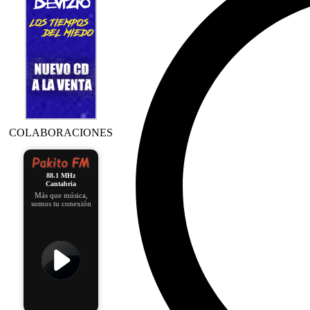
COLABORACIONES
88.1 MHz
Cantabria
Más que música,
somos tu conexión