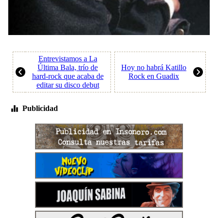
Entrevistamos a La
Última Bala, trío de
Hoy no habrá Katillo
hard-rock que acaba de
Rock en Guadix
editar su disco debut
Publicidad