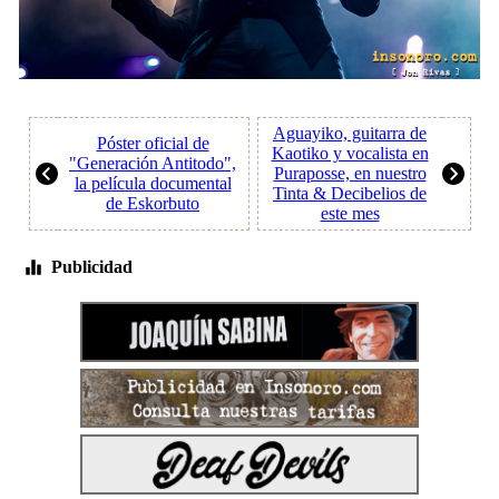
Aguayiko, guitarra de
Póster oficial de
Kaotiko y vocalista en
"Generación Antitodo",
Puraposse, en nuestro
la película documental
Tinta & Decibelios de
de Eskorbuto
este mes
Publicidad