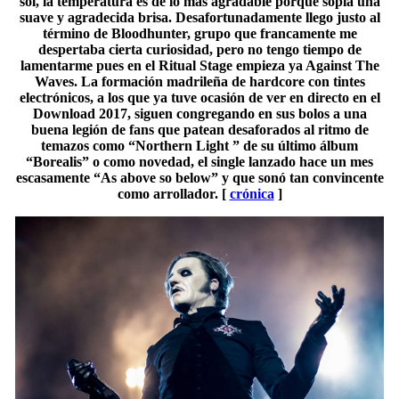
sol, la temperatura es de lo más agradable porque sopla una
suave y agradecida brisa. Desafortunadamente llego justo al
término de Bloodhunter, grupo que francamente me
despertaba cierta curiosidad, pero no tengo tiempo de
lamentarme pues en el Ritual Stage empieza ya Against The
Waves. La formación madrileña de hardcore con tintes
electrónicos, a los que ya tuve ocasión de ver en directo en el
Download 2017, siguen congregando en sus bolos a una
buena legión de fans que patean desaforados al ritmo de
temazos como “Northern Light ” de su último álbum
“Borealis” o como novedad, el single lanzado hace un mes
escasamente “As above so below” y que sonó tan convincente
como arrollador. [
crónica
]