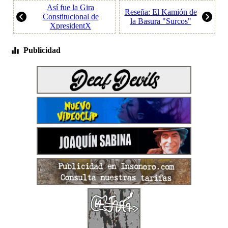
Así fue la Gira
Reseña: El Kamión de
Constitucional de
la Basura "Surcos"
XpresidentX
Publicidad