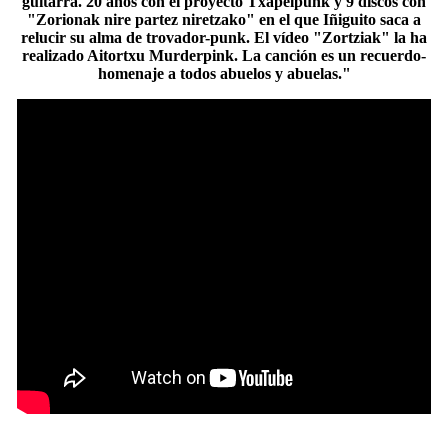
guitarra. 20 años con el proyecto Txapelpunk y 9 discos con
"Zorionak nire partez niretzako" en el que Iñiguito saca a
relucir su alma de trovador-punk. El vídeo "Zortziak" la ha
realizado Aitortxu Murderpink. La canción es un recuerdo-
homenaje a todos abuelos y abuelas."