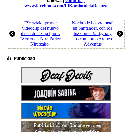
bailes... [
continúa
]
www.facebook.com/ElKamiondelaBasura
"Zortziak" primer
Noche de heavy metal
videoclip del nuevo
en Santander, con los
disco de Txapelpunk
bizkaínos Valkyria y
"Zorionak Nire Partez
los cántabros Aranea
Niretzako"
Adventus
Publicidad