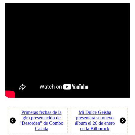
Primeras fechas de la
Mi Dulce Geisha
gira presentación de
presentará su nuevo
"Desorden" de Combo
álbum el 26 de enero
Calada
en la Bilborock