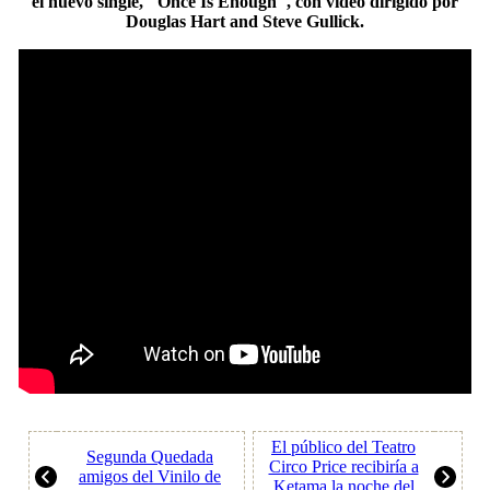
el nuevo single, "Once Is Enough", con video dirigido por
Douglas Hart and Steve Gullick.
El público del Teatro
Segunda Quedada
Circo Price recibiría a
amigos del Vinilo de
Ketama la noche del