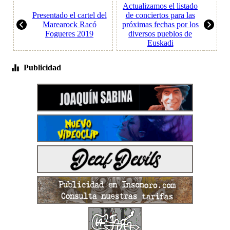
Actualizamos el listado
Presentado el cartel del
de conciertos para las
Marearock Racó
próximas fechas por los
Fogueres 2019
diversos pueblos de
Euskadi
Publicidad