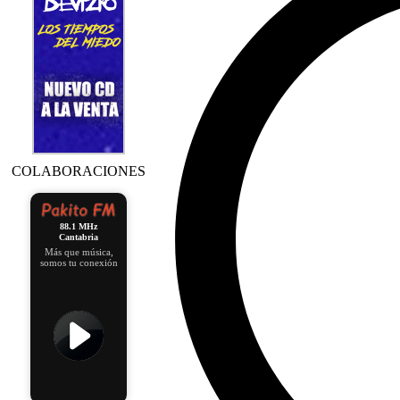
COLABORACIONES
88.1 MHz
Cantabria
Más que música,
somos tu conexión