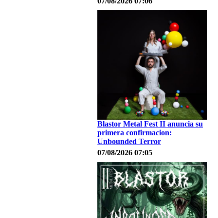
07/08/2026 07:06
Blastor Metal Fest II anuncia su
primera confirmacion:
Unbounded Terror
07/08/2026 07:05