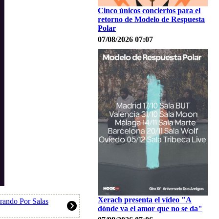
Cinco únicos conciertos para el
retorno de Modelo de Respuesta
Polar
07/08/2026 07:07
Xerach presenta el vídeo "A
rando Por Salas
dónde va el amor que no se da"