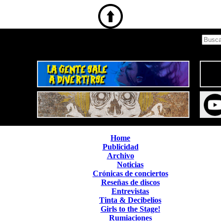
Home
Publicidad
Archivo
Noticias
Crónicas de conciertos
Reseñas de discos
Entrevistas
Tinta & Decibelios
Girls to the Stage!
Rumiaciones