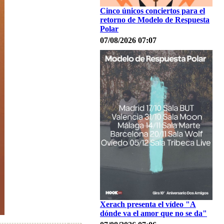
Cinco únicos conciertos para el
retorno de Modelo de Respuesta
Polar
07/08/2026 07:07
Xerach presenta el vídeo "A
dónde va el amor que no se da"