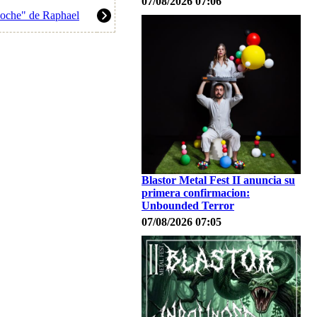
07/08/2026 07:06
Noche" de Raphael
Blastor Metal Fest II anuncia su
primera confirmacion:
Unbounded Terror
07/08/2026 07:05