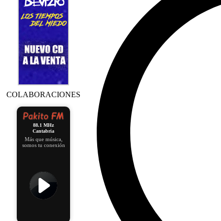
COLABORACIONES
88.1 MHz
Cantabria
Más que música,
somos tu conexión