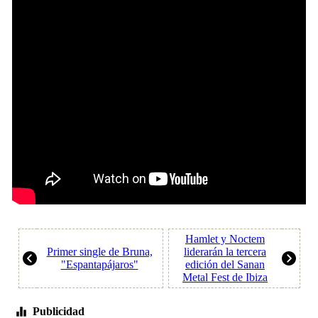
Hamlet y Noctem
Primer single de Bruna,
liderarán la tercera
"Espantapájaros"
edición del Sanan
Metal Fest de Ibiza
Publicidad