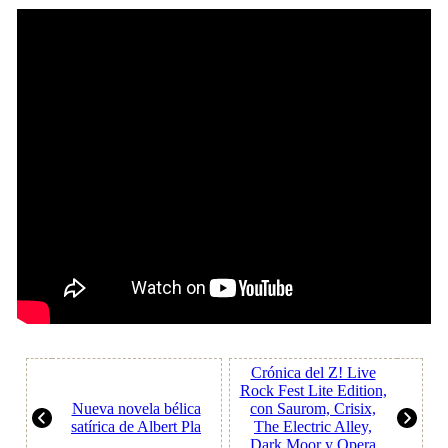
Crónica del Z! Live
Rock Fest Lite Edition,
Nueva novela bélica
con Saurom, Crisix,
satírica de Albert Pla
The Electric Alley,
Dark Moor y Opera