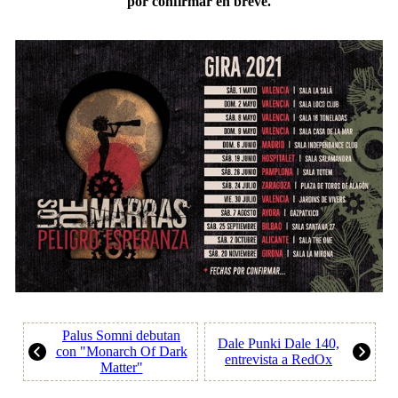
por confirmar en breve.
Palus Somni debutan
Dale Punki Dale 140,
con "Monarch Of Dark
entrevista a RedOx
Matter"