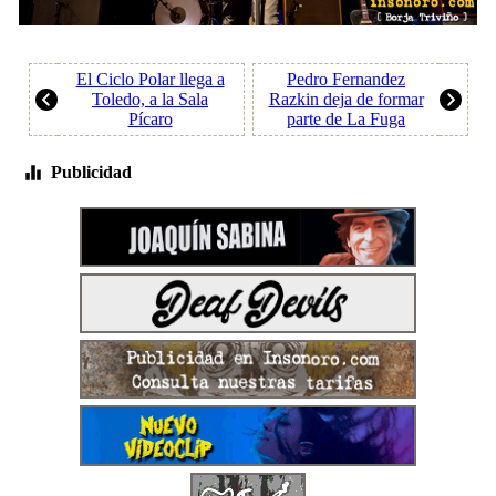
El Ciclo Polar llega a
Pedro Fernandez
Toledo, a la Sala
Razkin deja de formar
Pícaro
parte de La Fuga
Publicidad