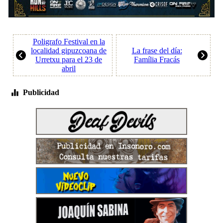
Poligrafo Festival en la
localidad gipuzcoana de
La frase del día:
Urretxu para el 23 de
Família Fracás
abril
Publicidad