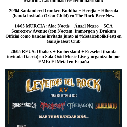
Madrid.. Las últimas tres semifinales son:
29/04 Santander: Drunken Buddha + Herejía + Hibernia
(banda invitada Orion Child) en The Rock Beer New
14/05 MURCIA: Alae Noctis + Ángel Negro + SCA
Scarecrow Avenue (con Noctem, Immorgon y Drakum
Official como bandas invitada junto al #MetalcoholikFest) en
Garaje Beat Club
20/05 REUS: Dhaliax + Embersland + Erzsébet (banda
invitada Daeria) en Sala Oxid Music Live y organizado por
EME: El Metal en España