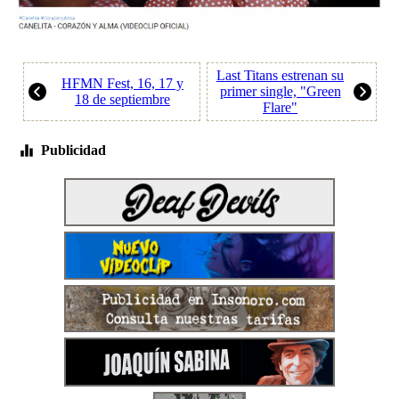
Last Titans estrenan su
HFMN Fest, 16, 17 y
primer single, "Green
18 de septiembre
Flare"
Publicidad