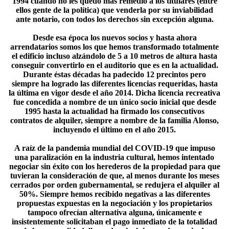
1994 cuando no les quedó más remedio a los titulares (entre
ellos gente de la política) que venderla por su inviabilidad
ante notario, con todos los derechos sin excepción alguna.
Desde esa época los nuevos socios y hasta ahora
arrendatarios somos los que hemos transformado totalmente
el edificio incluso alzándolo de 5 a 10 metros de altura hasta
conseguir convertirlo en el auditorio que es en la actualidad.
Durante éstas décadas ha padecido 12 precintos pero
siempre ha logrado las diferentes licencias requeridas, hasta
la última en vigor desde el año 2014. Dicha licencia recreativa
fue concedida a nombre de un único socio inicial que desde
1995 hasta la actualidad ha firmado los consecutivos
contratos de alquiler, siempre a nombre de la familia Alonso,
incluyendo el último en el año 2015.
A raíz de la pandemia mundial del COVID-19 que impuso
una paralización en la industria cultural, hemos intentado
negociar sin éxito con los herederos de la propiedad para que
tuvieran la consideración de que, al menos durante los meses
cerrados por orden gubernamental, se redujera el alquiler al
50%. Siempre hemos recibido negativas a las diferentes
propuestas expuestas en la negociación y los propietarios
tampoco ofrecían alternativa alguna, únicamente e
insistentemente solicitaban el pago inmediato de la totalidad