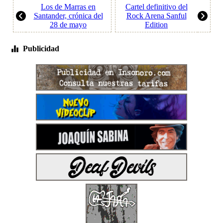
Los de Marras en
Cartel definitivo del
Santander, crónica del
Rock Arena Sanful
28 de mayo
Edition
Publicidad