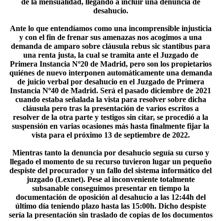
de la mensualidad, llegando a incluir una denuncia de
desahucio.
Ante lo que entendíamos como una incomprensible injusticia
y con el fin de frenar sus amenazas nos acogimos a una
demanda de amparo sobre cláusula rebus sic stantibus para
una renta justa, la cual se tramita ante el Juzgado de
Primera Instancia Nº20 de Madrid, pero son los propietarios
quiénes de nuevo interponen automáticamente una demanda
de juicio verbal por desahucio en el Juzgado de Primera
Instancia Nº40 de Madrid. Será el pasado diciembre de 2021
cuando estaba señalada la vista para resolver sobre dicha
cláusula pero tras la presentación de varios escritos a
resolver de la otra parte y testigos sin citar, se procedió a la
suspensión en varias ocasiones más hasta finalmente fijar la
vista para el próximo 13 de septiembre de 2022.
Mientras tanto la denuncia por desahucio seguía su curso y
llegado el momento de su recurso tuvieron lugar un pequeño
despiste del procurador y un fallo del sistema informático del
juzgado (Lexnet). Pese al inconveniente totalmente
subsanable conseguimos presentar en tiempo la
documentación de oposición al desahucio a las 12:44h del
último día teniendo plazo hasta las 15:00h. Dicho despiste
sería la presentación sin traslado de copias de los documentos