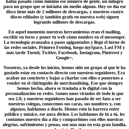
había pasado como mínimo ese número de gente, un milagro
para un grupo que se iniciaba sin medio alguno. Hoy en día ese
disco tiene más de 2 millones de descargas, y nuestros cuatro
discos editados (y también gratis en nuestra web) siguen
logrando millones de descargas.
En aquel momento nuestras herramientas eran el mailing,
escribir en foros y poner tu web cómo nombre en el messenger.
La tecnología avanzaba a pasos agigantados y llegó el turno de
las redes sociales. Primero
Fotolog
, luego mySpace, Last FM y
más tarde Tuenti,
Twitter
, Facebook, Instagram, Pinterest y
Google+.
Nosotros, ya desde los inicios, hemos sido un grupo al que le ha
gustado estar en contacto directo con nuestros seguidores. Era
acabar un concierto y bajar a charlar con ellos o ponernos a
vender en el chiringuito de merchandising. Eso que siempre
hemos hecho, ahora se traslada a lo digital con la
personalización en redes.
Somos unos viciados de todo lo que
sea 2.0
, y nuestros seguidores han pasado de ser fans a ser
nuestros colegas, conocemos sus caras, sus nombres y, con
algunos, hablamos a diario. Hemos roto la barrera entre
público y músico, ese aura divino. Les hablamos de tú a tú, les
contamos nuestro día a día y compartimos con ellos nuestras
alegrías, sufrimientos y penas, son uno más en esta gran familia,