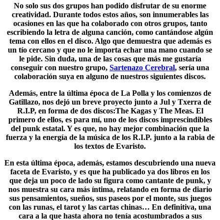
No solo sus dos grupos han podido disfrutar de su enorme
creatividad. Durante todos estos años, son innumerables las
ocasiones en las que ha colaborado con otros grupos, tanto
escribiendo la letra de alguna canción, como cantándose algún
tema con ellos en el disco. Algo que demuestra que además es
un tío cercano y que no le importa echar una mano cuando se
le pide. Sin duda, una de las cosas que más me gustaría
conseguir con nuestro grupo,
Sartenazo Cerebral
, sería una
colaboración suya en alguno de nuestros siguientes discos.
Además, entre la última época de La Polla y los comienzos de
Gatillazo, nos dejó un breve proyecto junto a
Jul y Txerra
de
R.I.P, en forma de dos discos:The Kagas y The Meas. El
primero de ellos, es para mí, uno de los discos imprescindibles
del punk estatal. Y es que, no hay mejor combinación que la
fuerza y la energía de la música de los R.I.P. junto a la rabia de
los textos de Evaristo.
En esta última época, además, estamos descubriendo una nueva
faceta de Evaristo, y es que ha publicado ya dos libros en los
que deja un poco de lado su figura como cantante de punk, y
nos muestra su cara más íntima, relatando en forma de diario
sus pensamientos, sueños, sus paseos por el monte, sus juegos
con las runas, el tarot y las
cartas chinas
… En definitiva, una
cara a la que hasta ahora no tenía acostumbrados a sus