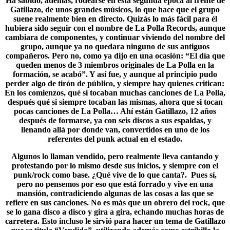
Ha sabido, además, rodearse en esta segunda época al frente de
Gatillazo, de unos grandes músicos, lo que hace que el grupo
suene realmente bien en directo. Quizás lo más fácil para él
hubiera sido seguir con el nombre de
La Polla Records
, aunque
cambiara de componentes, y continuar viviendo del nombre del
grupo, aunque ya no quedara ninguno de sus antiguos
compañeros. Pero no, como ya dijo en una ocasión: “El día que
queden menos de 3 miembros originales de La Polla en la
formación, se acabó”. Y así fue, y aunque al principio pudo
perder algo de tirón de público, y siempre hay quienes critican:
En los comienzos, qué si tocaban muchas canciones de La Polla,
después qué si siempre tocaban las mismas, ahora que si tocan
pocas canciones de
La Polla
… Ahí están Gatillazo, 12 años
después de formarse, ya con seis discos a sus espaldas, y
llenando allá por donde van, convertidos en uno de los
referentes del punk actual en el estado.
Algunos lo llaman vendido, pero realmente lleva cantando y
protestando por lo mismo desde sus inicios, y siempre con el
punk/rock como base. ¿Qué vive de lo que canta?. Pues sí,
pero no pensemos por eso que está forrado y vive en una
mansión, contradiciendo algunas de las cosas a las que se
refiere en sus canciones. No es más que un obrero del rock, que
se lo gana disco a disco y gira a gira, echando muchas horas de
carretera. Esto incluso le sirvió para hacer un tema de Gatillazo