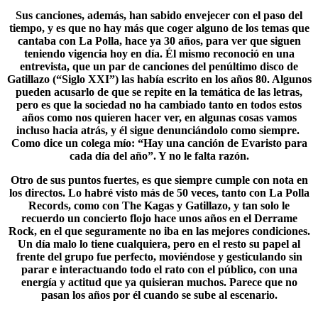
Sus canciones, además, han sabido envejecer con el paso del
tiempo, y es que no hay más que coger alguno de los temas que
cantaba con
La Polla
, hace ya 30 años, para ver que siguen
teniendo vigencia hoy en día. Él mismo reconoció en una
entrevista, que un par de canciones del penúltimo disco de
Gatillazo (“Siglo XXI”) las había escrito en los años 80. Algunos
pueden acusarlo de que se repite en la temática de las letras,
pero es que la sociedad no ha cambiado tanto en todos estos
años como nos quieren hacer ver, en algunas cosas vamos
incluso hacia atrás, y él sigue denunciándolo como siempre.
Como dice un colega mío: “Hay una canción de Evaristo para
cada día del año”. Y no le falta razón.
Otro de sus puntos fuertes, es que siempre cumple con nota en
los directos. Lo habré visto más de 50 veces, tanto con La Polla
Records, como con
The Kagas y Gatillazo
, y tan solo le
recuerdo un concierto flojo hace unos años en el Derrame
Rock, en el que seguramente no iba en las mejores condiciones.
Un día malo lo tiene cualquiera, pero en el resto su papel al
frente del grupo fue perfecto, moviéndose y gesticulando sin
parar e interactuando todo el rato con el público, con una
energía y actitud que ya quisieran muchos. Parece que no
pasan los años por él cuando se sube al escenario.