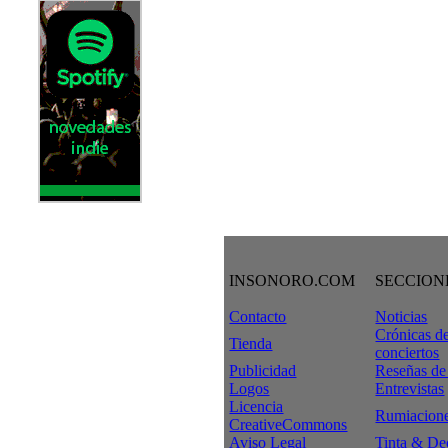
INSONORO.COM
SECCION
Contacto
Noticias
Crónicas d
Tienda
conciertos
Publicidad
Reseñas de
Logos
Entrevistas
Licencia
Rumiacion
CreativeCommons
Aviso Legal
Tinta & De