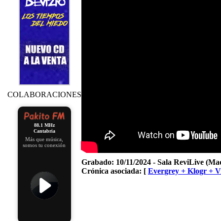
COLABORACIONES
88.1 MHz
Cantabria
Más que música,
somos tu conexión
Grabado:
10/11/2024 - Sala ReviLive (Ma
Crónica asociada: [
Evergrey + Klogr + V