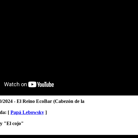
0/2024 - El Reino EcoBar (Cabezón de la
da: [
Papá Lebowsky
]
 "El cojo"