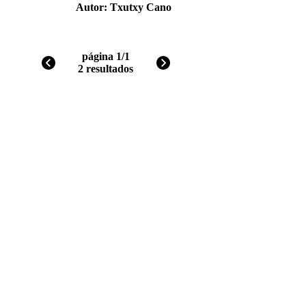
Autor:
Txutxy Cano
página 1/1
2 resultados