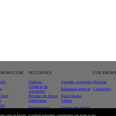
ONORO.COM
SECCIONES
COLABOR
cto
Noticias
Agenda, conciertos
Noticias
Crónicas de
a
Búsqueda general
Conciertos
conciertos
cidad
Reseñas de discos
Fotos finales
s
Entrevistas
Videos
cia
Rumiaciones
Girls to the Stage!
tiveCommons
 Legal
Tinta & Decibelios
ropias como de terceros, si continúa navegando, consideramos que acepta su uso.