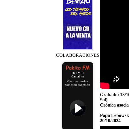
COLABORACIONES
88.1 MHz
Cantabria
Más que música,
somos tu conexión
Grabado:
18/1
Sal)
Crónica asocia
Papá Lebowsky
20/10/2024