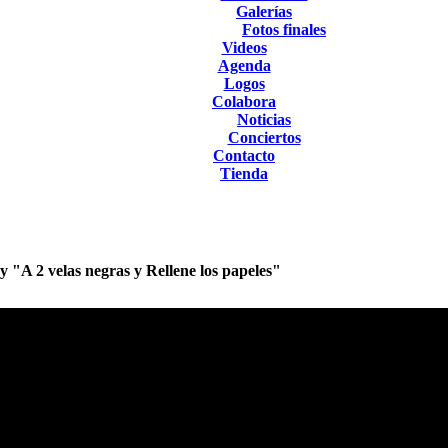
Galerías
Fotos finales
Videos
Agenda
Logos
Colabora
Noticias
Conciertos
Contacto
Tienda
"A 2 velas negras y Rellene los papeles"