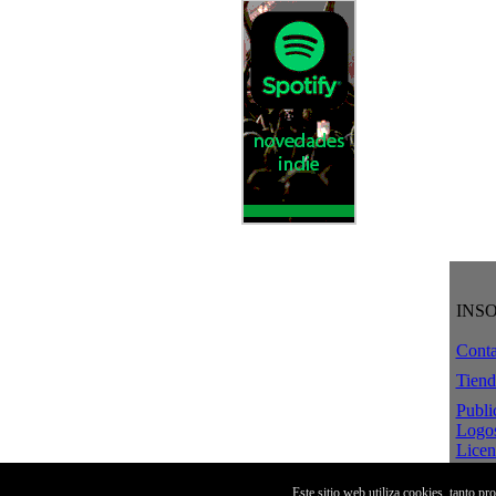
INS
Conta
Tiend
Publi
Logo
Licen
Crea
Aviso
Este sitio web utiliza cookies, tanto p