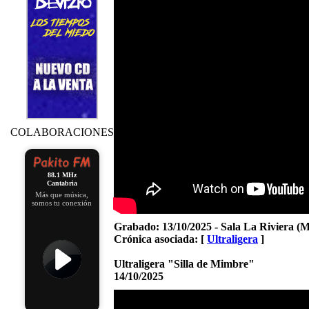
COLABORACIONES
88.1 MHz
Cantabria
Más que música,
somos tu conexión
Grabado:
13/10/2025 - Sala La Riviera (
Crónica asociada: [
Ultraligera
]
Ultraligera "Silla de Mimbre"
14/10/2025