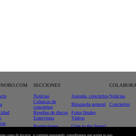
ONORO.COM
SECCIONES
COLABOR
cto
Noticias
Agenda, conciertos
Noticias
Crónicas de
a
Búsqueda general
Conciertos
conciertos
cidad
Reseñas de discos
Fotos finales
s
Entrevistas
Videos
cia
Rumiaciones
Girls to the Stage!
tiveCommons
 Legal
Tinta & Decibelios
ropias como de terceros, si continúa navegando, consideramos que acepta su uso.