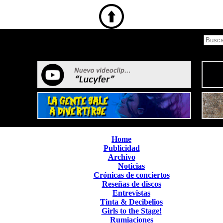
Home
Publicidad
Archivo
Noticias
Crónicas de conciertos
Reseñas de discos
Entrevistas
Tinta & Decibelios
Girls to the Stage!
Rumiaciones