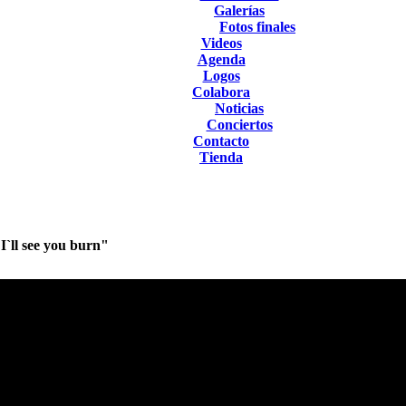
Galerías
Fotos finales
Videos
Agenda
Logos
Colabora
Noticias
Conciertos
Contacto
Tienda
`ll see you burn"