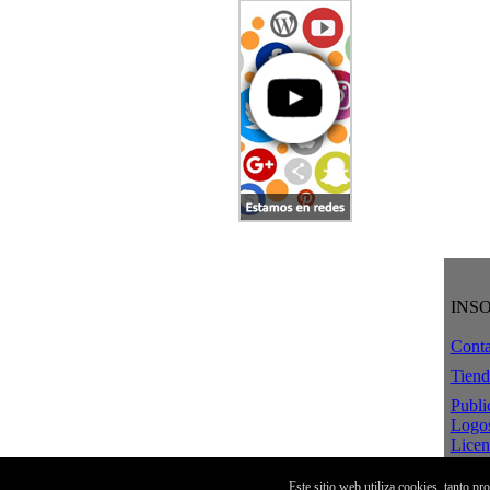
INS
Conta
Tiend
Publi
Logo
Licen
Crea
Aviso
Este sitio web utiliza cookies, tanto p