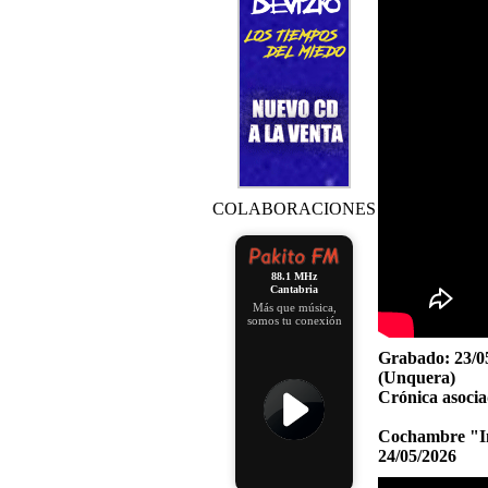
COLABORACIONES
88.1 MHz
Cantabria
Más que música,
somos tu conexión
Grabado:
23/0
(Unquera)
Crónica asocia
Cochambre "In
24/05/2026