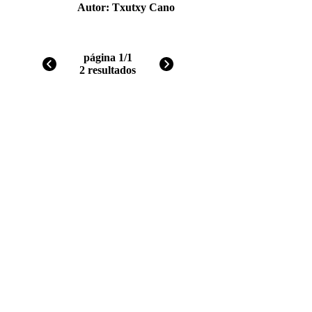
Autor:
Txutxy Cano
página 1/1
2 resultados