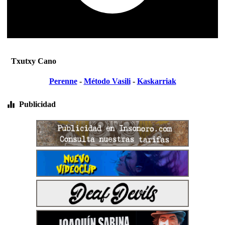
Txutxy Cano
Perenne
-
Método Vasili
-
Kaskarriak
Publicidad