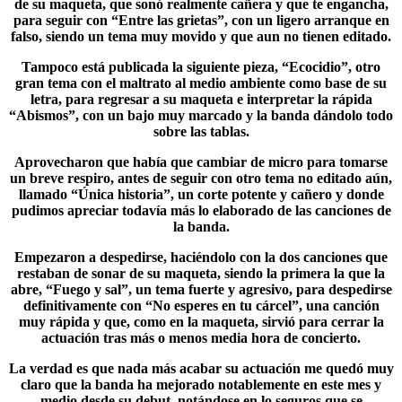
de su maqueta, que sonó realmente cañera y que te engancha,
para seguir con “Entre las grietas”, con un ligero arranque en
falso, siendo un tema muy movido y que aun no tienen editado.
Tampoco está publicada la siguiente pieza, “
Ecocidio
”, otro
gran tema con el maltrato al medio ambiente como base de su
letra, para regresar a su maqueta e interpretar la rápida
“Abismos”, con un bajo muy marcado y la banda dándolo todo
sobre las tablas.
Aprovecharon que había que cambiar de micro para tomarse
un breve respiro, antes de seguir con otro tema no editado aún,
llamado “Única historia”, un corte potente y cañero y donde
pudimos apreciar todavía más lo elaborado de las canciones de
la banda.
Empezaron a despedirse, haciéndolo con la dos canciones que
restaban de sonar de su maqueta, siendo la primera la que la
abre, “
Fuego y sal
”, un tema fuerte y agresivo, para despedirse
definitivamente con “No esperes en tu cárcel”, una canción
muy rápida y que, como en la maqueta, sirvió para cerrar la
actuación tras más o menos media hora de concierto.
La verdad es que nada más acabar su actuación me quedó muy
claro que la banda ha mejorado notablemente en este mes y
medio desde su debut, notándose en lo seguros que se