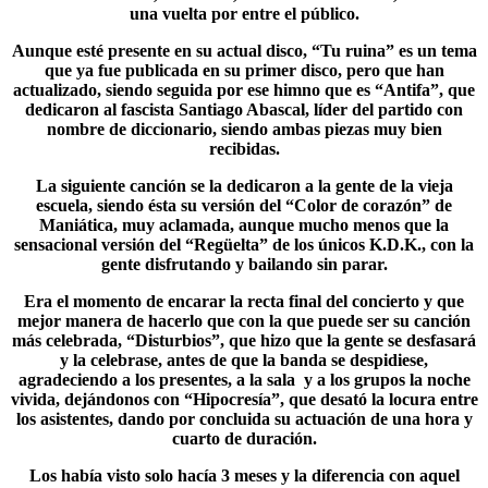
una vuelta por entre el público.
Aunque esté presente en su actual disco, “
Tu ruina
” es un tema
que ya fue publicada en su primer disco, pero que han
actualizado, siendo seguida por ese himno que es “Antifa”, que
dedicaron al fascista Santiago Abascal, líder del partido con
nombre de diccionario, siendo ambas piezas muy bien
recibidas.
La siguiente canción se la dedicaron a la gente de la vieja
escuela, siendo ésta su versión del “Color de corazón” de
Maniática, muy aclamada, aunque mucho menos que la
sensacional versión del “Regüelta” de los únicos K.D.K., con la
gente disfrutando y bailando sin parar.
Era el momento de encarar la recta final del concierto y que
mejor manera de hacerlo que con la que puede ser su canción
más celebrada, “
Disturbios
”, que hizo que la gente se desfasará
y la celebrase, antes de que la banda se despidiese,
agradeciendo a los presentes, a la sala y a los grupos la noche
vivida, dejándonos con “Hipocresía”, que desató la locura entre
los asistentes, dando por concluida su actuación de una hora y
cuarto de duración.
Los había visto solo hacía 3 meses y la diferencia con aquel