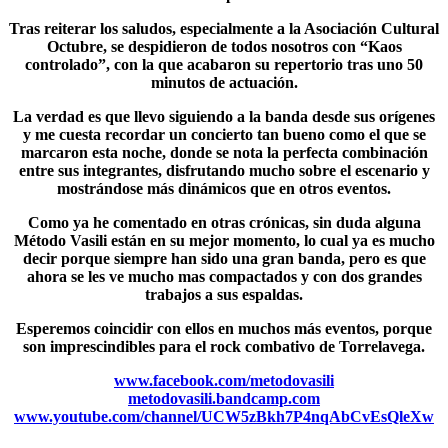
Tras reiterar los saludos, especialmente a la
Asociación Cultural
Octubre
, se despidieron de todos nosotros con “Kaos
controlado”, con la que acabaron su repertorio tras uno 50
minutos de actuación.
La verdad es que llevo siguiendo a la banda desde sus orígenes
y me cuesta recordar un concierto tan bueno como el que se
marcaron esta noche, donde se nota la perfecta combinación
entre sus integrantes, disfrutando mucho sobre el escenario y
mostrándose más dinámicos que en otros eventos.
Como ya he comentado en otras crónicas, sin duda alguna
Método Vasili
están en su mejor momento, lo cual ya es mucho
decir porque siempre han sido una gran banda, pero es que
ahora se les ve mucho mas compactados y con dos grandes
trabajos a sus espaldas.
Esperemos coincidir con ellos en muchos más eventos, porque
son imprescindibles para el rock combativo de Torrelavega.
www.facebook.com/metodovasili
metodovasili.bandcamp.com
www.youtube.com/channel/UCW5zBkh7P4nqAbCvEsQleXw