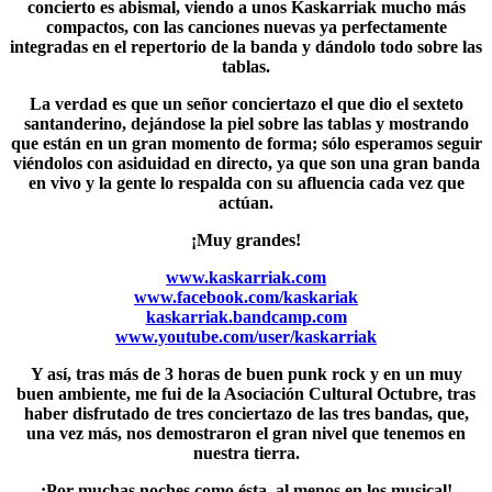
concierto es abismal, viendo a unos Kaskarriak mucho más
compactos, con las canciones nuevas ya perfectamente
integradas en el repertorio de la banda y dándolo todo sobre las
tablas.
La verdad es que un señor conciertazo el que dio el sexteto
santanderino, dejándose la piel sobre las tablas y mostrando
que están en un gran momento de forma; sólo esperamos seguir
viéndolos con asiduidad en directo, ya que son una gran banda
en vivo y la gente lo respalda con su afluencia cada vez que
actúan.
¡Muy grandes!
www.kaskarriak.com
www.facebook.com/kaskariak
kaskarriak.bandcamp.com
www.youtube.com/user/kaskarriak
Y así, tras más de 3 horas de buen punk rock y en un muy
buen ambiente, me fui de la
Asociación Cultural Octubre
, tras
haber disfrutado de tres conciertazo de las tres bandas, que,
una vez más, nos demostraron el gran nivel que tenemos en
nuestra tierra.
¡Por muchas noches como ésta, al menos en los musical!