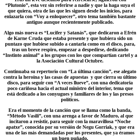
“
Plutonio
”, esta vez sin referirse a nadie y que la haga suya el
que quiera, otra de las que les siguen desde los inicios, para
enlazarla con “Voy a enloquecer”, otro tema también bastante
antiguo aunque recientemente publicado.
Algo más nueva es “Lucifer y Satanás”, que dedicaron a Efrén
de Karne Cruda que estaba presente y que hubiera sido un
puntazo que hubiese subido a cantarla como en el disco, para,
tras un breve respiro, empezar a despedirse, dedicando
“Instinto animal” a los grupos con los que compartían cartel y a
la Asociación Cultural Octubre.
Continuaba su repertorio con “La última canción”, ese alegato
contra la heroína y las casas de apuestas y que cierra su último
disco, para seguir con “
A veces llueve
”, con una dedicatoria
poco cariñosa hacia el actual ministro del interior, tema que
está dedicado a los conyugues y familiares de los y las presos
políticos.
Era el momento de la canción que se llama como la banda,
“Método Vasili”, con una arenga a favor de Maduro, al que
incitaron a resistir, para seguir con la maravillosa “Noche
apatxe”, conocida por su versión de Negu Gorriak, y que era
una de las más demandadas por los presentes, que ya éramos
un buen puñado.