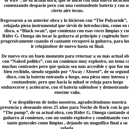
of wire”, de su actual obra, que se inicio con una nueva locución
comenzando despacio pero con una contundente batería y con u
cierto aire tecno.
Regresaron a su anterior obra y lo hicieron con “The Polyarnik”, 
relajada pieza instrumental que sirvió de introducción, como en 
disco, a “
Black swan
”, que comienza con esas voces limpias y co
Rider G. Omega sin tocar la guitarra al principio y cogiendo fuer
progresivamente cuando el cantante recuperó la guitarra, para lu
ir relajándose de nuevo hasta su final.
De nuevo era un buen momento para retornar a su más actual o
con “Naked politics”, con un comienzo muy explosivo, un tema c
muchos contrastes pero que quizás sea más accesible y que fue m
bien recibido, siendo seguido por “
Away / Absent
”, de su segun
disco, con la batería entrando a fuego, una pieza muy intensa y
contundente, pero que hacia la mitad se relaja para luego
endurecerse y acelerarse, con el batería saliéndose y demostrando
enorme valía.
Y se despidieron de todos nosotros, agradeciéndonos nuestra
presencia y deseando otros 25 años para Noche de Rock con la gen
“
The pump
”, de su actual obra, con Rider G. Omega cantando s
guitarra al comienzo, con un sonido explosivo y combinando voc
tanto guturales como limpias , dejando un magnífico final a su
velada.