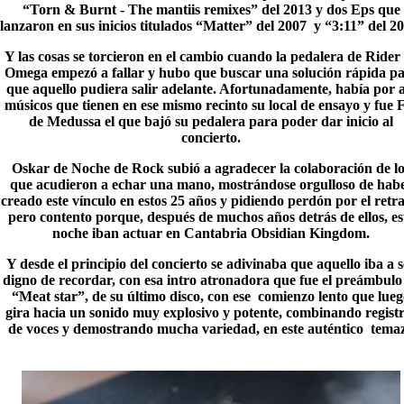
“Torn & Burnt - The mantiis remixes” del 2013 y dos Eps que
lanzaron en sus inicios titulados “Matter” del 2007 y “3:11” del 20
Y las cosas se torcieron en el cambio cuando la pedalera de
Rider
Omega
empezó a fallar y hubo que buscar una solución rápida p
que aquello pudiera salir adelante. Afortunadamente, había por al
músicos que tienen en ese mismo recinto su local de ensayo y fue 
de Medussa el que bajó su pedalera para poder dar inicio al
concierto.
Oskar de Noche de Rock subió a agradecer la colaboración de lo
que acudieron a echar una mano, mostrándose orgulloso de hab
creado este vínculo en estos 25 años y pidiendo perdón por el retra
pero contento porque, después de muchos años detrás de ellos, es
noche iban actuar en Cantabria Obsidian Kingdom.
Y desde el principio del concierto se adivinaba que aquello iba a s
digno de recordar, con esa intro atronadora que fue el preámbulo
“
Meat star
”, de su último disco, con ese comienzo lento que lue
gira hacia un sonido muy explosivo y potente, combinando regist
de voces y demostrando mucha variedad, en este auténtico tema