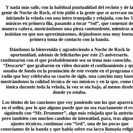
Y nada más salir, con la habitual puntualidad del recinto y de l
gente de Noche de Rock, el trío pidió a la gente que se acercase m
iniciando la velada con una intro tranquila y relajada, con los 3
músicos en primera fila, pasando a tocar “Sol”, que comenzó d
manera cañera, mostrándonos una pieza contundente, mientras n
insistían en que nos aproximásemos, dejándonos una muy buen
primera toma de contacto con la banda.
Dándonos la bienvenida y agradeciendo a Noche de Rock la
oportunidad, además de felicitarlos por este 25 aniversario,
continuaron con el que probablemente sea su tema más conocido, 
“Descarte” que grabaron en video durante el confinamiento y q
sonaba de fondo en la promoción de este evento en el programa 
radio que hoy celebraba su cuarto de siglo, una canción muy bue
mostrándonos la calidad técnica de sus músicos y en la que, como 
tónica durante toda la velada, la voz se oía baja, al menos desde
donde yo estaba.
Los títulos de las canciones que voy poniendo son los que aparecí
en el setlist, por lo que alguno puede que no sea exactamente el re
siguiendo con “
Mr. Drummer
”, algo más relajada que la anterio
pero también con muchos cambios de intensidad, para, tras algu
ajustes técnicos, continuar con “Sed”, una de las pocas que
conocíamos de la banda y que habla sobre esa lacra llamada religi