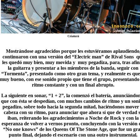
Criaturä
Mostrándose agradecidos porque les estuviéramos aplaudiendo
continuaron con una versión del “Electric man” de
Rival Sons
q
les quedó muy bien, muy movida y muy pegadiza, para, tras afin
la guitarra y presentar a los miembros de la banda, seguir con
“Tormenta”, presentado como otro gran tema, y realmente es que
muy bueno, con ese sonido propio que tiene el grupo, presentando
ritmo constante y con un final abrupto.
La siguiente en sonar, “1 + 2”, la comenzó el batería, anunciándo
que con ésta se despedían, con muchos cambios de ritmo y un son
pegadizo, sobre todo hacia la segunda mitad, haciéndonos mover 
cabeza con su ritmo, para anunciar que ahora sí que de verdad 
iban, reiterando los agradecimientos a Noche de Rock y con la
esperanza de volver a vernos pronto, concluyendo con la versión 
“No one knows” de los
Queens Of The Stone Age
, que fue un gr
punto final, dejando el escenario con una outro instrumental.