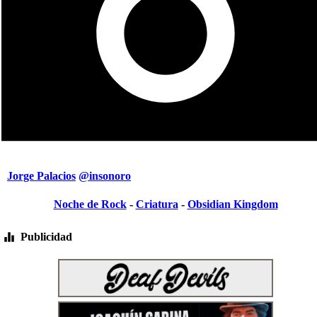
Jorge Palacios
@insonoro
Noche de Rock
-
Criatura
-
Obsidian Kingdom
Publicidad