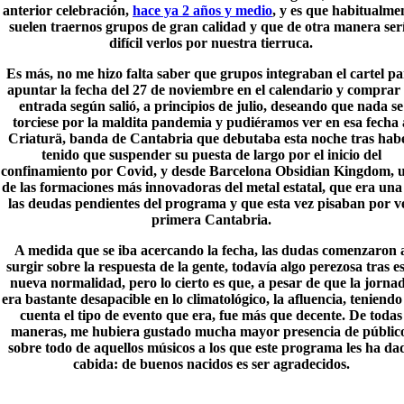
anterior celebración,
hace ya 2 años y medio
, y es que habitualme
suelen traernos grupos de gran calidad y que de otra manera ser
difícil verlos por nuestra tierruca.
Es más, no me hizo falta saber que grupos integraban el cartel pa
apuntar la fecha del
27 de noviembre
en el calendario y comprar 
entrada según salió, a principios de julio, deseando que nada se
torciese por la maldita pandemia y pudiéramos ver en esa fecha 
Criaturä
, banda de Cantabria que debutaba esta noche tras hab
tenido que suspender su puesta de largo por el inicio del
confinamiento por Covid, y desde Barcelona Obsidian Kingdom, 
de las formaciones más innovadoras del metal estatal, que era una
las deudas pendientes del programa y que esta vez pisaban por v
primera Cantabria.
A medida que se iba acercando la fecha, las dudas comenzaron 
surgir sobre la respuesta de la gente, todavía algo perezosa tras e
nueva normalidad, pero lo cierto es que, a pesar de que la jorna
era bastante desapacible en lo climatológico, la afluencia, teniendo
cuenta el tipo de evento que era, fue más que decente. De todas
maneras, me hubiera gustado mucha mayor presencia de públic
sobre todo de aquellos músicos a los que este programa les ha da
cabida: de buenos nacidos es ser agradecidos.