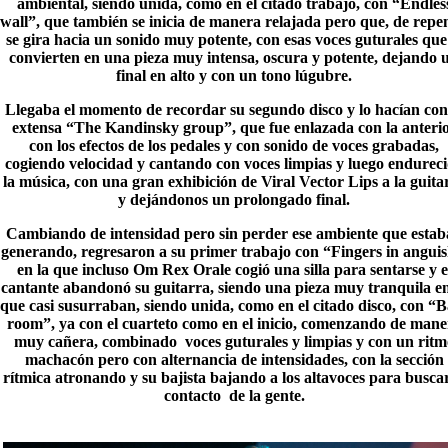
ambiental, siendo unida, como en el citado trabajo, con “Endles
wall”, que también se inicia de manera relajada pero que, de repen
se gira hacia un sonido muy potente, con esas voces guturales que
convierten en una pieza muy intensa, oscura y potente, dejando 
final en alto y con un tono lúgubre.
Llegaba el momento de recordar su segundo disco y lo hacían con
extensa “The Kandinsky group”, que fue enlazada con la anteri
con los efectos de los pedales y con sonido de voces grabadas,
cogiendo velocidad y cantando con voces limpias y luego endurec
la música, con una gran exhibición de Viral Vector Lips a la guita
y dejándonos un prolongado final.
Cambiando de intensidad pero sin perder ese ambiente que esta
generando, regresaron a su primer trabajo con “
Fingers in angui
en la que incluso Om Rex Orale cogió una silla para sentarse y e
cantante abandonó su guitarra, siendo una pieza muy tranquila en
que casi susurraban, siendo unida, como en el citado disco, con “Ba
room”, ya con el cuarteto como en el inicio, comenzando de mane
muy cañera, combinado voces guturales y limpias y con un ritm
machacón pero con alternancia de intensidades, con la sección
rítmica atronando y su bajista bajando a los altavoces para buscar
contacto de la gente.