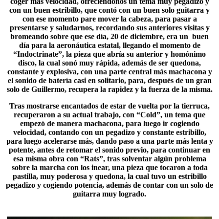
coger más velocidad, ofreciéndonos un tema muy pegadizo y
con un buen estribillo, que contó con un buen solo guitarra y
con ese momento pare mover la cabeza, para pasar a
presentarse y saludarnos, recordando sus anteriores visitas y
bromeando sobre que ese día, 20 de diciembre, era un buen
día para la aeronáutica estatal, llegando el momento de
“
Indoctrinate
”, la pieza que abría su anterior y homónimo
disco, la cual sonó muy rápida, además de ser quedona,
constante y explosiva, con una parte central más machacona y
el sonido de batería casi en solitario, para, después de un gran
solo de Guillermo, recupera la rapidez y la fuerza de la misma.
Tras mostrarse encantados de estar de vuelta por la tierruca,
recuperaron a su actual trabajo, con “Cold”, un tema que
empezó de manera machacona, para luego ir cogiendo
velocidad, contando con un pegadizo y constante estribillo,
para luego acelerarse más, dando paso a una parte más lenta y
potente, antes de retomar el sonido previo, para continuar en
esa misma obra con “
Rats
”, tras solventar algún problema
sobre la marcha con los inear, una pieza que tocaron a toda
pastilla, muy poderosa y quedona, la cual tuvo un estribillo
pegadizo y cogiendo potencia, además de contar con un solo de
guitarra muy logrado.