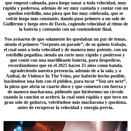
que empezó calmada, para luego sonar a toda velocidad, muy
rápida y poderosa, además de ser muy cantada y contar con un
quedón estribillo, una pieza que fue muy celebrada, que se
volvió luego más constante, dando paso primero a un solo de
Guillermo y luego otro de Davis, cogiendo velocidad al ritmo de
la batería y contando con un contundente final.
Nos avisaron de que solamente les quedaban un par de temas,
siendo el primero “Serpents on parade”, de su quinto trabajo,
el cual sonó a toda velocidad y de manera muy potente, con un
estribillo pegadizo, siendo un corte muy rápido y poderoso y
que contó con una martilleante batería, para despedirse,
recordándonos que en el 2025 hacen 25 años como banda,
agradeciendo nuestra presencia, además de a la sala, y a
Aníbal, de
Violence In The Veins
, por haberlo hecho posible,
haciéndose una foto con el público, para tocar “You are next”,
la pieza que abría su cuarto disco y que comenzó con fuerza y
de manera machacona, pidiendo que hiciésemos un círculo
cuando la canción se aceleró, la cual sonó rápida y que tuvo un
gran solo de guitarra, volviéndose más machacona y quedona,
antes de recuperar la velocidad y energía previa.