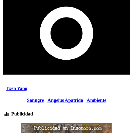
Txen Yang
Sanngre
-
Angelus Apatrida
-
Ambiente
Publicidad