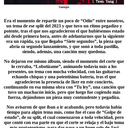
Sanngre
Era el momento de repartir un poco de “
Odio
” entre nosotros,
un tema de ese split del 2023 y que tuvo un ritmo pegadizo y
potente, tras el que nos agradecieron el que hubiésemos estado
ahí desde primera hora, antes de adelantarnos que la siguiente
era un rápida, ya que llegaba “Siete segundos”, la pieza que
abría su segundo lanzamiento, y que sonó a toda pastilla,
siendo, además, una canción muy quedona.
No dejaron ese mismo álbum, siendo el momento del corte que
lo cerraba, “Lobotízame”, animando todavía más a los
presentes, un tema con mucha velocidad, con las guitarras
echando chispas y una potentísima batería, tras el que
agradecieron la presencia de Iker en este concierto,
continuando en esa misma obra con “
Tu ley
”, una canción que
tuvo un machacón inicio, pero que luego fue cogiendo más
fuerza, dejándonos un pieza muy contundente y pegadiza.
Nos avisaron de que iban a ir acabando, pero todavía había
tiempo para algún tema más, como fue el caso de “Golpe de
estado”, de su split, el cual comenzaron a toda velocidad, pero
que contó con esa parte en que el corte se relaja y el bajo toma
más protagonismo, para dar paso a un buen solo de Javi