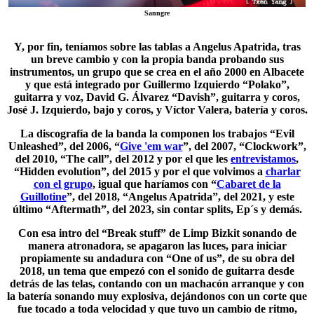
Sanngre
Y, por fin, teníamos sobre las tablas a
Angelus Apatrida
, tras
un breve cambio y con la propia banda probando sus
instrumentos, un grupo que se crea en el año 2000 en Albacete
y que está integrado por Guillermo Izquierdo “Polako”,
guitarra y voz, David G. Álvarez “Davish”, guitarra y coros,
José J. Izquierdo, bajo y coros, y Víctor Valera, batería y coros.
La discografía de la banda la componen los trabajos “Evil
Unleashed”, del 2006, “
Give 'em war
”, del 2007, “Clockwork”,
del 2010, “The call”, del 2012 y por el que les
entrevistamos
,
“Hidden evolution”, del 2015 y por el que volvimos a
charlar
con el grupo
, igual que haríamos con “
Cabaret de la
Guillotine
”, del 2018, “Angelus Apatrida”, del 2021, y este
último “Aftermath”, del 2023, sin contar splits, Ep´s y demás.
Con esa intro del “Break stuff” de Limp Bizkit sonando de
manera atronadora, se apagaron las luces, para iniciar
propiamente su andadura con “
One of us
”, de su obra del
2018, un tema que empezó con el sonido de guitarra desde
detrás de las telas, contando con un machacón arranque y con
la batería sonando muy explosiva, dejándonos con un corte que
fue tocado a toda velocidad y que tuvo un cambio de ritmo,