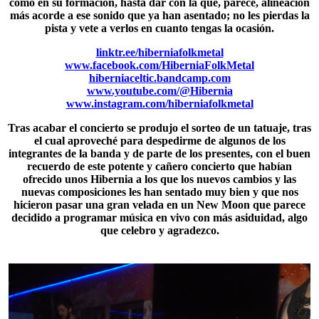
como en su formación, hasta dar con la que, parece, alineación
más acorde a ese sonido que ya han asentado; no les pierdas la
pista y vete a verlos en cuanto tengas la ocasión.
linktr.ee/hiberniafolkmetal
www.facebook.com/HiberniaFolkMetal
hiberniaceltic.bandcamp.com
www.youtube.com/@Hibernia
www.instagram.com/hiberniafolkmetal
Tras acabar el concierto se produjo el sorteo de un tatuaje, tras
el cual aproveché para despedirme de algunos de los
integrantes de la banda y de parte de los presentes, con el buen
recuerdo de este potente y cañero concierto que habían
ofrecido unos Hibernia a los que los nuevos cambios y las
nuevas composiciones les han sentado muy bien y que nos
hicieron pasar una gran velada en un New Moon que parece
decidido a programar música en vivo con más asiduidad, algo
que celebro y agradezco.