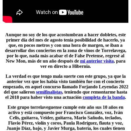
Aunque no soy de los que acostumbran a hacer dobletes, este
primer día del mes de agosto tenía posibilidad de hacerlo, ya
que, en pocos metros y con una hora de margen, se iban a
desarrollar dos conciertos en la zona de vinos de Torrelavega,
por lo que, nada más acabar el de False Pretense, regresé al
New Mon, más de un año después de
mi anterior visita
, para
ver en directo a
Hibernia
.
La verdad es que tengo mala suerte con este grupo, ya que la
anterior vez que los había visto también fue con el concierto
empezado, en aquel concurso llamado Forjando Leyendas 2022
del que salieron
semifinalistas
, teniendo que remontarme hasta
el 2018 para haber visto una actuación
completa de la banda
.
Este grupo torrelaveguense cumple este año sus 10 años en
activo y está compuesto por Francisco González, voz, Iván
Celis, guitarra, Veider, guitarra, Mario Sañudo, teclados,
Flavio Pérez, violín y coros, Paula Rodríguez, flauta y voz,
Juanjo Díaz, bajo, y Javier Murga, batería, los cuales tienen