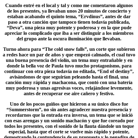
Cuando entré en el local y tal y como me comentaron algunos
de los presentes, ya llevaban unos 20 minutos de concierto y
estaban acabando el quinto tema, “Ervdinus”, antes de dar
paso a otra canción que tampoco tienen todavía publicada,
“Deva”, una pieza muy potente y poderosa y en la que pude
apreciar lo complicado que iba a ser distinguir a los miembros
del grupo ante la oscura iluminación que llevaban.
Turno ahora para “
The cold snow falls
”, un corte que subieron
a redes hace un par de años y que empezó calmado, el cual tuvo
una buena presencia del violín, un tema muy entrañable y en
donde la bella voz de Paula tuvo mucho protagonismo, para
continuar con otra pieza todavía no editada, “End of destiny”,
avisándonos de que seguirían peleando hasta el final, una
canción muy rápida y machacona, que contó con una batería
muy poderosa y unas agresivas voces, relajándose levemente,
antes de recuperar ese aire cañero y festivo.
Uno de los pocos guiños que hicieron a su único disco fue
“
Summerstorm
”, no sin antes agradecer nuestra presencia y
recordarnos que la entrada era inversa, un tema que se inició
con esas arengas y un sonido machacón y que fue coreado por
todos los presentes, con el sonido de la flauta dándole un toque
especial, hasta que el corte se vuelve más rápido y potente,
demostrando la contundencia de su propuesta y lo pegadizo de