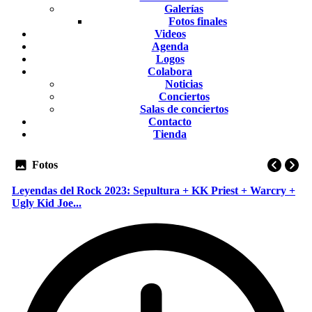
Galerías
Fotos finales
Videos
Agenda
Logos
Colabora
Noticias
Conciertos
Salas de conciertos
Contacto
Tienda
Fotos
Leyendas del Rock 2023: Sepultura + KK Priest + Warcry +
Ugly Kid Joe...