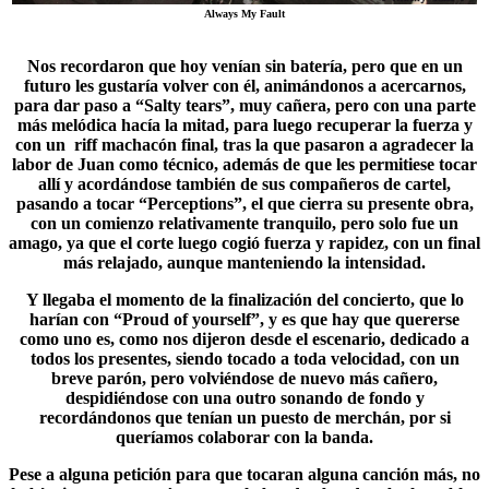
Always My Fault
Nos recordaron que hoy venían sin batería, pero que en un
futuro les gustaría volver con él, animándonos a acercarnos,
para dar paso a “
Salty tears
”, muy cañera, pero con una parte
más melódica hacía la mitad, para luego recuperar la fuerza y
con un riff machacón final, tras la que pasaron a agradecer la
labor de Juan como técnico, además de que les permitiese tocar
allí y acordándose también de sus compañeros de cartel,
pasando a tocar “Perceptions”, el que cierra su presente obra,
con un comienzo relativamente tranquilo, pero solo fue un
amago, ya que el corte luego cogió fuerza y rapidez, con un final
más relajado, aunque manteniendo la intensidad.
Y llegaba el momento de la finalización del concierto, que lo
harían con “
Proud of yourself
”, y es que hay que quererse
como uno es, como nos dijeron desde el escenario, dedicado a
todos los presentes, siendo tocado a toda velocidad, con un
breve parón, pero volviéndose de nuevo más cañero,
despidiéndose con una outro sonando de fondo y
recordándonos que tenían un puesto de merchán, por si
queríamos colaborar con la banda.
Pese a alguna petición para que tocaran alguna canción más, no