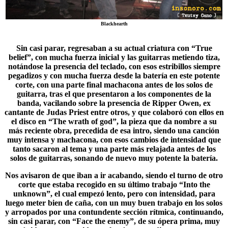
Blackhearth
Sin casi parar, regresaban a su actual criatura con “
True
belief
”, con mucha fuerza inicial y las guitarras metiendo tiza,
notándose la presencia del teclado, con esos estribillos siempre
pegadizos y con mucha fuerza desde la batería en este potente
corte, con una parte final machacona antes de los solos de
guitarra, tras el que presentaron a los componentes de la
banda, vacilando sobre la presencia de Ripper Owen, ex
cantante de Judas Priest entre otros, y que colaboró con ellos en
el disco en “The wrath of god”, la pieza que da nombre a su
más reciente obra, precedida de esa intro, siendo una canción
muy intensa y machacona, con esos cambios de intensidad que
tanto sacaron al tema y una parte más relajada antes de los
solos de guitarras, sonando de nuevo muy potente la batería.
Nos avisaron de que iban a ir acabando, siendo el turno de otro
corte que estaba recogido en su último trabajo “
Into the
unknown
”, el cual empezó lento, pero con intensidad, para
luego meter bien de caña, con un muy buen trabajo en los solos
y arropados por una contundente sección rítmica, continuando,
sin casi parar, con “Face the enemy”, de su ópera prima, muy