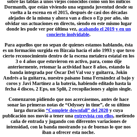
sobre las tablas a unos viejos conocidos como son los míticos
Dormanth, que están viviendo una segunda juventud desde su
vuelta a la escena en el 2015, después de casi dos décadas
alejados de la misma y ahora van a disco o Ep por año, sin
olvidar sus actuaciones en directo, siendo en este mismo lugar
donde les pude ver por última vez,
acabando el 2019 y en un
concierto inolvidable
.
Para aquellos que no sepan de quienes estamos hablando, ésta
es un formación surgida en Bizcaia hacía el año 1993 y que tuvo
cierto reconocimiento dentro de la escena metalera estatal en los
3 o 4 años que estuvieron en activo, para, como dije
anteriormente, retomar la actividad hace 8 años, estando la
banda integrada por Óscar Del Val voz y guitarra,
Jokin
Andrés
a la guitarra, nuestro paisano Isma Fernández al bajo y
coros y Javi Martínez a la batería, habiendo editado hasta la
fecha 4 discos, 2 Eps, un Split, 2 recopilaciones y algún single.
Comenzaron pidiendo que nos acercásemos, antes de hace
sonar las primeras notas de “Odyssey in time”, de su último
larga duración
“Complete downfall” del 2020
y cuya
publicación nos movió a tener una
entrevista con ellos
, metiendo
caña de entrada y jugando con diferentes variaciones de
intensidad, con la banda mostrando ya de buenas lo que nos
iban a ofrecer esta noche.