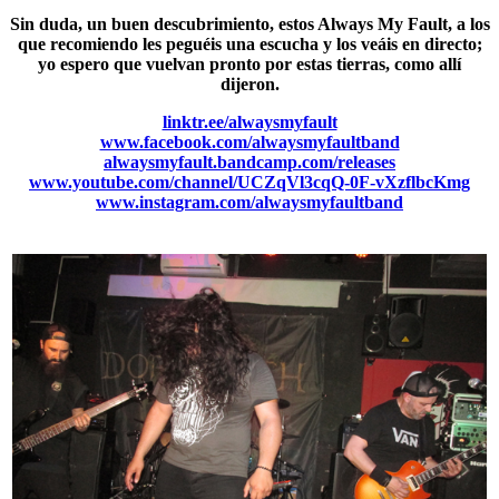
Sin duda, un buen descubrimiento, estos
Always My Fault
, a los
que recomiendo les peguéis una escucha y los veáis en directo;
yo espero que vuelvan pronto por estas tierras, como allí
dijeron.
linktr.ee/alwaysmyfault
www.facebook.com/alwaysmyfaultband
alwaysmyfault.bandcamp.com/releases
www.youtube.com/channel/UCZqVl3cqQ-0F-vXzflbcKmg
www.instagram.com/alwaysmyfaultband