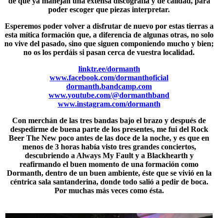
de que ya manejan una extensa discografía y de calidad, para
poder escoger que piezas interpretar.
Esperemos poder volver a disfrutar de nuevo por estas tierras a
esta mítica formación que, a diferencia de algunas otras, no solo
no vive del pasado, sino que siguen componiendo mucho y bien;
no os los perdáis si pasan cerca de vuestra localidad.
linktr.ee/dormanth
www.facebook.com/dormanthoficial
dormanth.bandcamp.com
www.youtube.com/@dormanthband
www.instagram.com/dormanth
Con merchán de las tres bandas bajo el brazo y después de
despedirme de buena parte de los presentes, me fui del Rock
Beer The New poco antes de las doce de la noche, y es que en
menos de 3 horas había visto tres grandes conciertos,
descubriendo a
Always My Fault y a Blackhearth
y
reafirmando el buen momento de una formación como
Dormanth, dentro de un buen ambiente, éste que se vivió en la
céntrica sala santanderina, donde todo salió a pedir de boca.
Por muchas más veces como ésta.