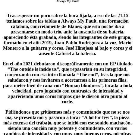
Always My Fault
Tras esperar un poco sobre la hora fijada, a eso de las 21.15
teníamos sobre las tablas a
Always My Fault
, una formación
catalana, concretamente de Blanes, que esta noche iba a
presentarse en modo trío, ante la ausencia de su batería,
apareciendo ésta grabada, siendo los integrantes de este grupo,
formado en el año 2019, Juan Pablo Rodríguez a la voz, Mario
Montero a la guitarra y coros, José Hinojosa al bajo y coros y el
ausente Gabriel a la batería.
En el año 2021 debutaron discográficamente con un EP titulado
“
The outside is inside us
”, que repasarían en su integridad,
comenzando con esa intro llamada “The end”, tras la que nos
saludaron y nos invitaron a acercarnos a las primeras filas,
para meter bien de caña con “Human blindness”, tocada a toda
velocidad, pero jugando con contrastes de intensidad y
apareciendo unos coros limpios que le dieron otro punto al
corte.
Pidiéndonos que gritásemos más y comentando que no se nos
oía, se presentaron y pasaron a tocar “A lot for few”, la pieza
más extensa del trabajo, que se inició con ese sonido machacón,
siendo una canción muy potente y contundente, con varios
cambios de intensidad y con unos muy buenos coros, mientras