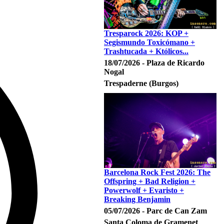
Tresparock 2026: KOP +
Segismundo Toxicómano +
Trashtucada + Któlicos...
18/07/2026 - Plaza de Ricardo
Nogal
Trespaderne (Burgos)
Barcelona Rock Fest 2026: The
Offspring + Bad Religion +
Powerwolf + Evaristo +
Breaking Benjamin
05/07/2026 - Parc de Can Zam
Santa Coloma de Gramenet