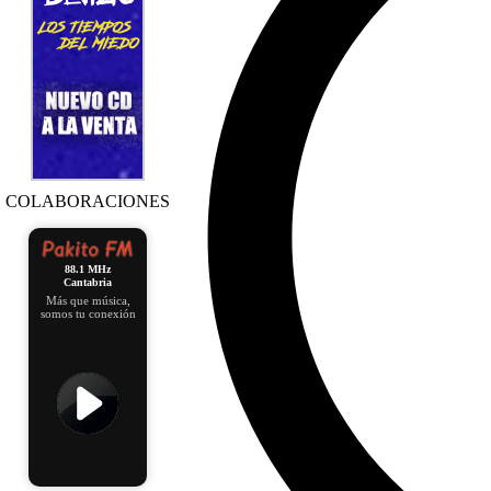
COLABORACIONES
88.1 MHz
Cantabria
Más que música,
somos tu conexión