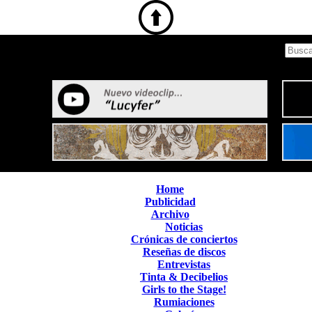
Home
Publicidad
Archivo
Noticias
Crónicas de conciertos
Reseñas de discos
Entrevistas
Tinta & Decibelios
Girls to the Stage!
Rumiaciones