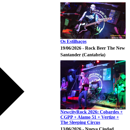
Os Estilhaços
19/06/2026 - Rock Beer The New
Santander (Cantabria)
NewcityRock 2026: Cobardes +
CGPP + Alamo 51 + Vertize +
The Sleeping Circus
13/06/2026 - Nueva Ciudad