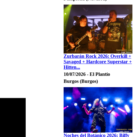
Zurbarán Rock 2026: Overkill +
Savaged + Hardcore Superstar +
Hitten...
10/07/2026 - El Plantío
Burgos (Burgos)
Noches del Botánico 2026: Biffy