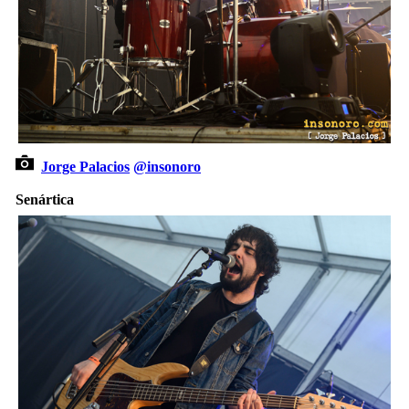
Jorge Palacios
@insonoro
Senártica