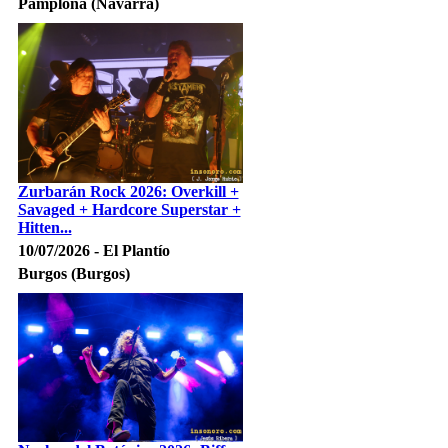
Pamplona (Navarra)
Zurbarán Rock 2026: Overkill +
Savaged + Hardcore Superstar +
Hitten...
10/07/2026 - El Plantío
Burgos (Burgos)