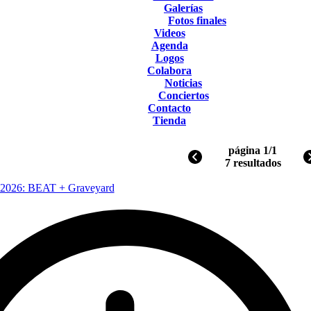
Galerías
Fotos finales
Videos
Agenda
Logos
Colabora
Noticias
Conciertos
Contacto
Tienda
página 1/1
7 resultados
2026: BEAT + Graveyard