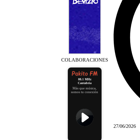
COLABORACIONES
88.1 MHz
Cantabria
Más que música,
somos tu conexión
27/06/2026