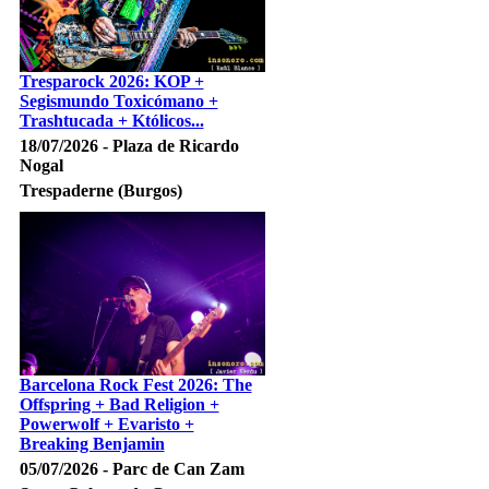
Tresparock 2026: KOP +
Segismundo Toxicómano +
Trashtucada + Któlicos...
18/07/2026 - Plaza de Ricardo
Nogal
Trespaderne (Burgos)
Barcelona Rock Fest 2026: The
Offspring + Bad Religion +
Powerwolf + Evaristo +
Breaking Benjamin
05/07/2026 - Parc de Can Zam