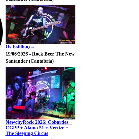
Os Estilhaços
19/06/2026 - Rock Beer The New
Santander (Cantabria)
NewcityRock 2026: Cobardes +
CGPP + Alamo 51 + Vertize +
The Sleeping Circus