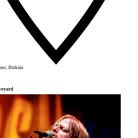
bao, Bizkaia
veyard