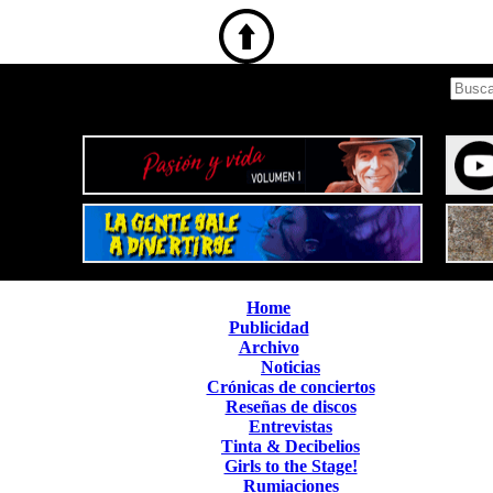
Home
Publicidad
Archivo
Noticias
Crónicas de conciertos
Reseñas de discos
Entrevistas
Tinta & Decibelios
Girls to the Stage!
Rumiaciones