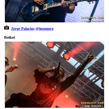
Jorge Palacios
@insonoro
Boikot