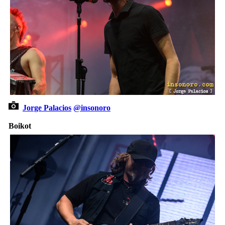
Jorge Palacios
@insonoro
Boikot