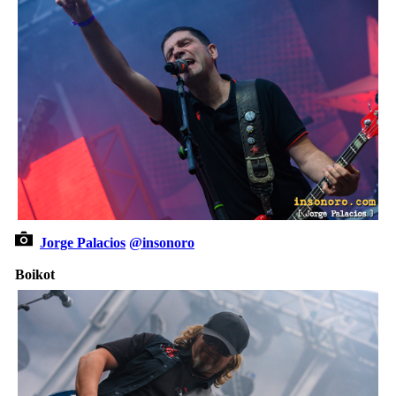
Jorge Palacios
@insonoro
Boikot