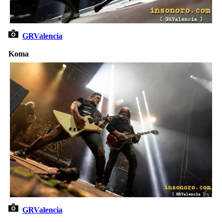
GRValencia
Koma
GRValencia