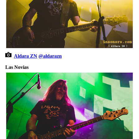
Aldara ZN
@aldarazn
Las Novias