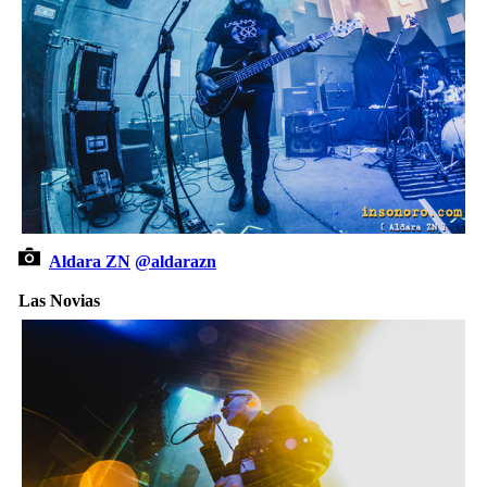
Aldara ZN
@aldarazn
Las Novias