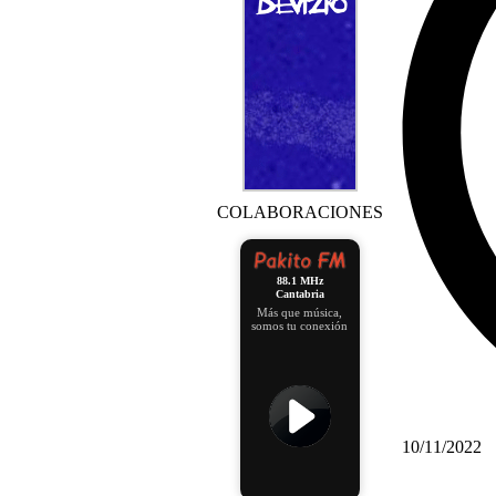
COLABORACIONES
88.1 MHz
Cantabria
Más que música,
somos tu conexión
10/11/2022