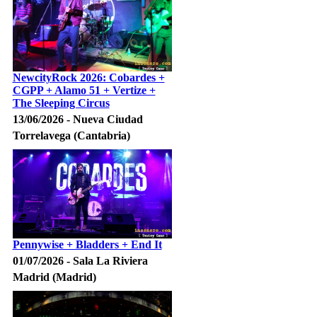
NewcityRock 2026: Cobardes +
CGPP + Alamo 51 + Vertize +
The Sleeping Circus
13/06/2026 - Nueva Ciudad
Torrelavega (Cantabria)
Pennywise + Bladders + End It
01/07/2026 - Sala La Riviera
Madrid (Madrid)