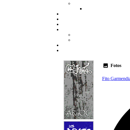
Fotos
Fito Garmendi