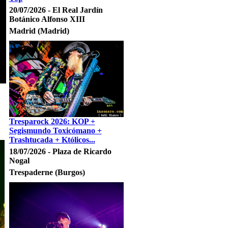
20/07/2026 - El Real Jardín
Botánico Alfonso XIII
Madrid (Madrid)
Tresparock 2026: KOP +
Segismundo Toxicómano +
Trashtucada + Któlicos...
18/07/2026 - Plaza de Ricardo
Nogal
Trespaderne (Burgos)