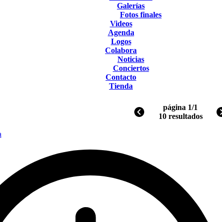
Galerías
Fotos finales
Videos
Agenda
Logos
Colabora
Noticias
Conciertos
Contacto
Tienda
página 1/1
10 resultados
a