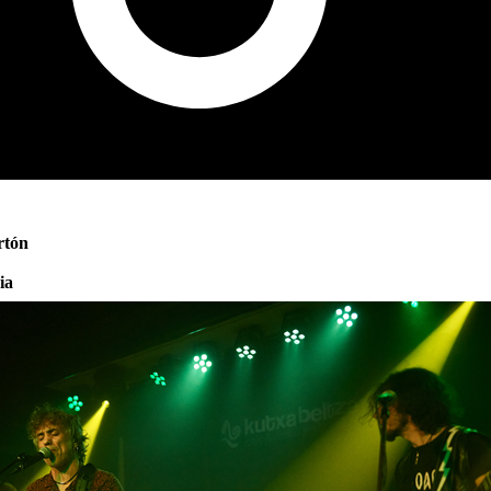
rtón
ia