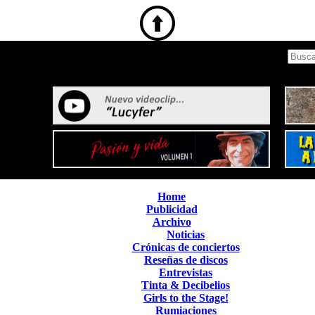
Home
Publicidad
Archivo
Noticias
Crónicas de conciertos
Reseñas de discos
Entrevistas
Tinta & Decibelios
Girls to the Stage!
Rumiaciones