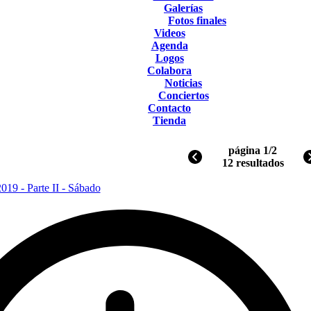
Galerías
Fotos finales
Videos
Agenda
Logos
Colabora
Noticias
Conciertos
Contacto
Tienda
página 1/2
12 resultados
019 - Parte II - Sábado