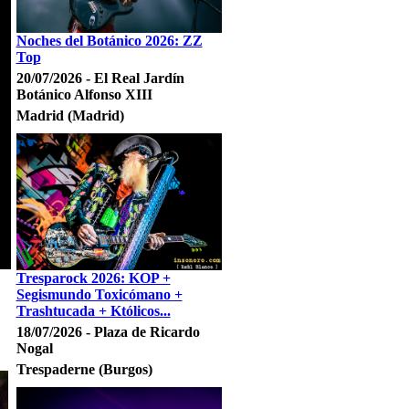
Noches del Botánico 2026: ZZ
Top
20/07/2026 - El Real Jardín
Botánico Alfonso XIII
Madrid (Madrid)
Tresparock 2026: KOP +
Segismundo Toxicómano +
Trashtucada + Któlicos...
18/07/2026 - Plaza de Ricardo
Nogal
Trespaderne (Burgos)