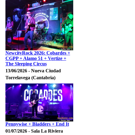
NewcityRock 2026: Cobardes +
CGPP + Alamo 51 + Vertize +
The Sleeping Circus
13/06/2026 - Nueva Ciudad
Torrelavega (Cantabria)
Pennywise + Bladders + End It
01/07/2026 - Sala La Riviera