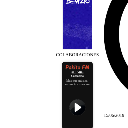
COLABORACIONES
88.1 MHz
Cantabria
Más que música,
somos tu conexión
15/06/2019