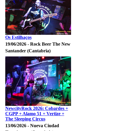
Os Estilhaços
19/06/2026 - Rock Beer The New
Santander (Cantabria)
NewcityRock 2026: Cobardes +
CGPP + Alamo 51 + Vertize +
The Sleeping Circus
13/06/2026 - Nueva Ciudad