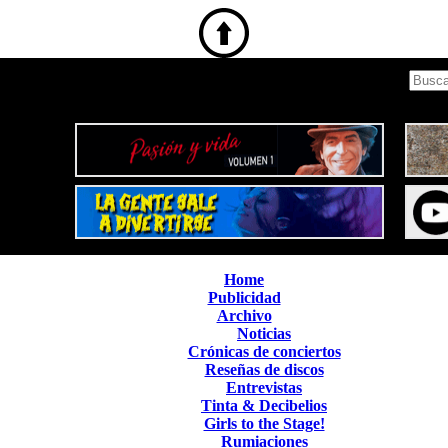
Home
Publicidad
Archivo
Noticias
Crónicas de conciertos
Reseñas de discos
Entrevistas
Tinta & Decibelios
Girls to the Stage!
Rumiaciones