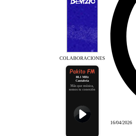
COLABORACIONES
88.1 MHz
Cantabria
Más que música,
somos tu conexión
16/04/2026