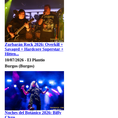
Zurbarán Rock 2026: Overkill +
Savaged + Hardcore Superstar +
Hitten...
10/07/2026 - El Plantío
Burgos (Burgos)
Noches del Botánico 2026: Biffy
Clyro