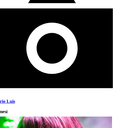
io Luis
mesí