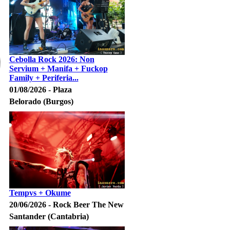
Cebolla Rock 2026: Non
Servium + Manifa + Fuckop
Family + Periferia...
01/08/2026 - Plaza
Belorado (Burgos)
Tempvs + Okume
20/06/2026 - Rock Beer The New
Santander (Cantabria)