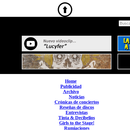
Home
Publicidad
Archivo
Noticias
Crónicas de conciertos
Reseñas de discos
Entrevistas
Tinta & Decibelios
Girls to the Stage!
Rumiaciones