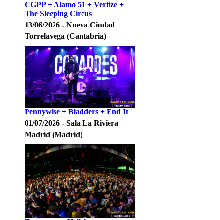
CGPP + Alamo 51 + Vertize +
The Sleeping Circus
13/06/2026 - Nueva Ciudad
Torrelavega (Cantabria)
Pennywise + Bladders + End It
01/07/2026 - Sala La Riviera
Madrid (Madrid)