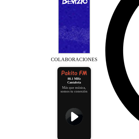
COLABORACIONES
88.1 MHz
Cantabria
Más que música,
somos tu conexión