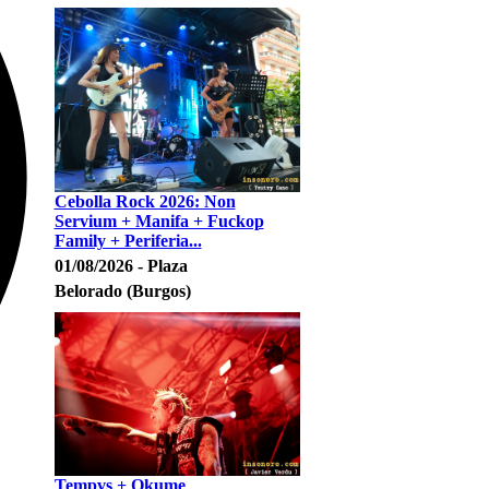
Cebolla Rock 2026: Non
Servium + Manifa + Fuckop
Family + Periferia...
01/08/2026 - Plaza
Belorado (Burgos)
Tempvs + Okume