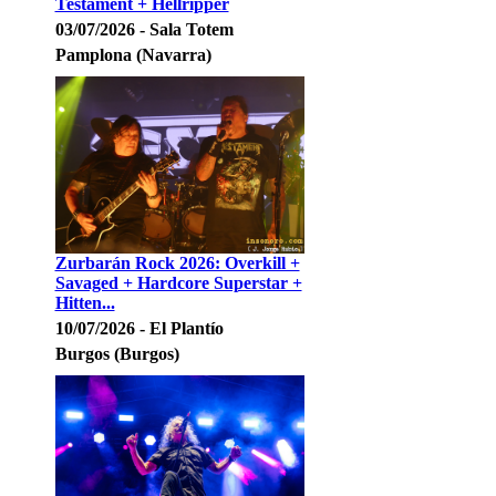
Testament + Hellripper
03/07/2026 - Sala Totem
Pamplona (Navarra)
Zurbarán Rock 2026: Overkill +
Savaged + Hardcore Superstar +
Hitten...
10/07/2026 - El Plantío
Burgos (Burgos)